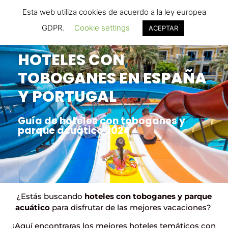
Hoteles con Toboganes .ORG
Esta web utiliza cookies de acuerdo a la ley europea
Tu buscador de hoteles familiares
GDPR.
Cookie settings
ACEPTAR
HOTELES CON
TOBOGANES EN ESPAÑA
Y PORTUGAL
Guía de hoteles con toboganes y
parque acuático 2024
¿Estás buscando
hoteles con toboganes y parque
acuático
para disfrutar de las mejores vacaciones?
¡Aquí encontraras los mejores hoteles temáticos con